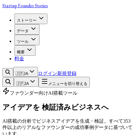
Startup Founder Stories
ストーリー
データ
ツール
概要
料金
ログイン
新規登録
🇯🇵
JA
🇯🇵
JA
メニューを切り替える
ファウンダー向けAI搭載ツール
アイデアを
検証済みビジネスへ
AI搭載の分析でビジネスアイデアを生成・検証。すべて353
件以上のリアルなファウンダーの成功事例データに基づいて
います。