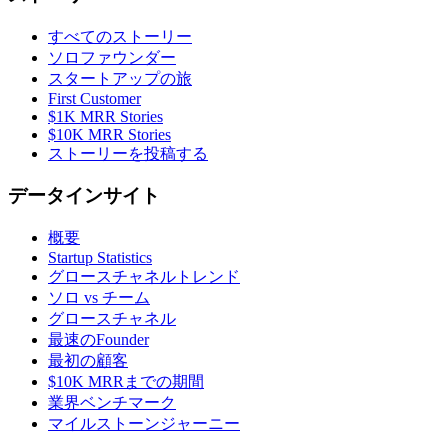
すべてのストーリー
ソロファウンダー
スタートアップの旅
First Customer
$1K MRR Stories
$10K MRR Stories
ストーリーを投稿する
データインサイト
概要
Startup Statistics
グロースチャネルトレンド
ソロ vs チーム
グロースチャネル
最速のFounder
最初の顧客
$10K MRRまでの期間
業界ベンチマーク
マイルストーンジャーニー