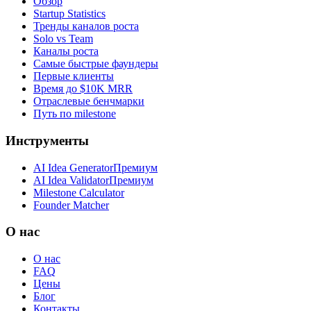
Обзор
Startup Statistics
Тренды каналов роста
Solo vs Team
Каналы роста
Самые быстрые фаундеры
Первые клиенты
Время до $10K MRR
Отраслевые бенчмарки
Путь по milestone
Инструменты
AI Idea Generator
Премиум
AI Idea Validator
Премиум
Milestone Calculator
Founder Matcher
О нас
О нас
FAQ
Цены
Блог
Контакты