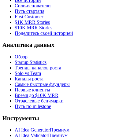
Все истории
Соло-основатели
Путь стартапа
First Customer
$1K MRR Stories
$10K MRR Stories
Поделитесь своей историей
Аналитика данных
Обзор
Startup Statistics
Тренды каналов роста
Solo vs Team
Каналы роста
Самые быстрые фаундеры
Первые клиенты
Время до $10K MRR
Отраслевые бенчмарки
Путь по milestone
Инструменты
AI Idea Generator
Премиум
AI Idea Validator
Премиум