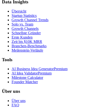
Data Insights
Übersicht
Startup Statistics
Growth Channel Trends
Solo vs. Team
Growth Channels
Schnellste Gründer
Erste Kunden
Zeit bis $10K MRR
Branchen-Benchmarks
Meilenstein-Verläufe
Tools
AI Business Idea Generator
Premium
AI Idea Validator
Premium
Milestone Calculator
Founder Matcher
Über uns
Über uns
FAQ