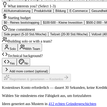
What interests you? (Select 1-3)
AI/Automatisierung
Produktivität
Bildung
E-Commerce
Gesundheit
Starting budget
$0 - Reines bootstrapping
$100-500 - Kleine Investition
$500-2.000 - M
Time commitment
Side project (5-10 Std./Woche)
Teilzeit (20-30 Std./Woche)
Vollzeit (
Building solo or with a team?
Solo
With Team
Technical background?
Yes
No
Add more context (optional)
Registrieren & generieren — Kostenlos
Kostenloses Konto erforderlich — dauert 30 Sekunden, keine Kreditk
Wählen Sie mindestens eine Fähigkeit aus, um fortzufahren
Ideen generiert aus Mustern in
412 echten Gründergeschichten