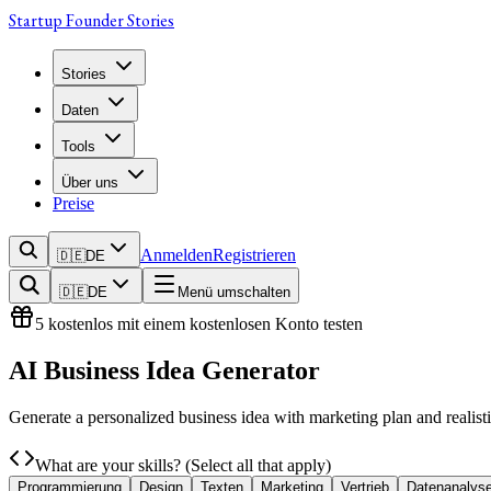
Startup Founder Stories
Stories
Daten
Tools
Über uns
Preise
Anmelden
Registrieren
🇩🇪
DE
🇩🇪
DE
Menü umschalten
5 kostenlos mit einem kostenlosen Konto testen
AI Business
Idea Generator
Generate a personalized business idea with marketing plan and realist
What are your skills? (Select all that apply)
Programmierung
Design
Texten
Marketing
Vertrieb
Datenanalys