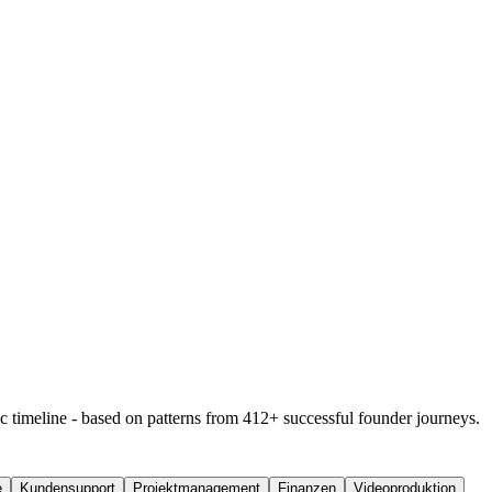
ic timeline - based on patterns from 412+ successful founder journeys.
e
Kundensupport
Projektmanagement
Finanzen
Videoproduktion