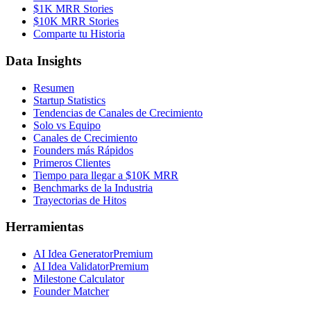
$1K MRR Stories
$10K MRR Stories
Comparte tu Historia
Data Insights
Resumen
Startup Statistics
Tendencias de Canales de Crecimiento
Solo vs Equipo
Canales de Crecimiento
Founders más Rápidos
Primeros Clientes
Tiempo para llegar a $10K MRR
Benchmarks de la Industria
Trayectorias de Hitos
Herramientas
AI Idea Generator
Premium
AI Idea Validator
Premium
Milestone Calculator
Founder Matcher