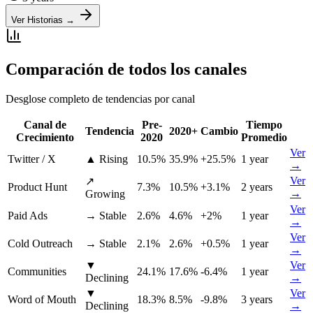
Ver Historias →
Comparación de todos los canales
Desglose completo de tendencias por canal
Canal de
Pre-
Tiempo
Tendencia
2020+
Cambio
Crecimiento
2020
Promedio
Ver
Twitter / X
▲
Rising
10.5
%
35.9
%
+
25.5
%
1 year
→
Ver
↗
Product Hunt
7.3
%
10.5
%
+
3.1
%
2 years
→
Growing
Ver
Paid Ads
→
Stable
2.6
%
4.6
%
+
2
%
1 year
→
Ver
Cold Outreach
→
Stable
2.1
%
2.6
%
+
0.5
%
1 year
→
▼
Ver
Communities
24.1
%
17.6
%
-6.4
%
1 year
Declining
→
▼
Ver
Word of Mouth
18.3
%
8.5
%
-9.8
%
3 years
Declining
→