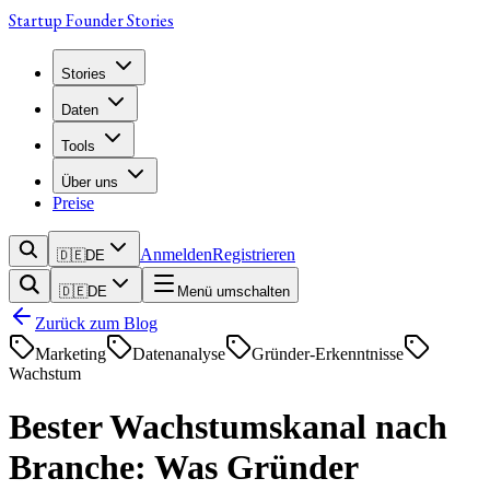
Startup Founder Stories
Stories
Daten
Tools
Über uns
Preise
Anmelden
Registrieren
🇩🇪
DE
🇩🇪
DE
Menü umschalten
Zurück zum Blog
Marketing
Datenanalyse
Gründer-Erkenntnisse
Wachstum
Bester Wachstumskanal nach
Branche: Was Gründer