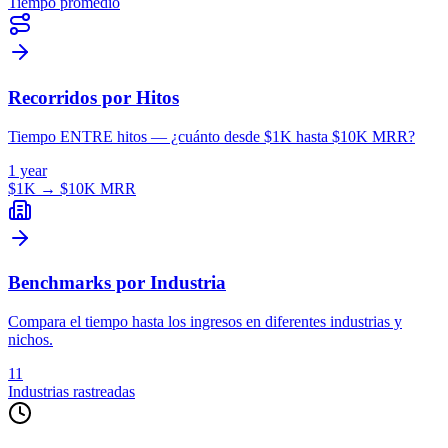
Tiempo promedio
Recorridos por Hitos
Tiempo ENTRE hitos — ¿cuánto desde $1K hasta $10K MRR?
1 year
$1K → $10K MRR
Benchmarks por Industria
Compara el tiempo hasta los ingresos en diferentes industrias y
nichos.
11
Industrias rastreadas