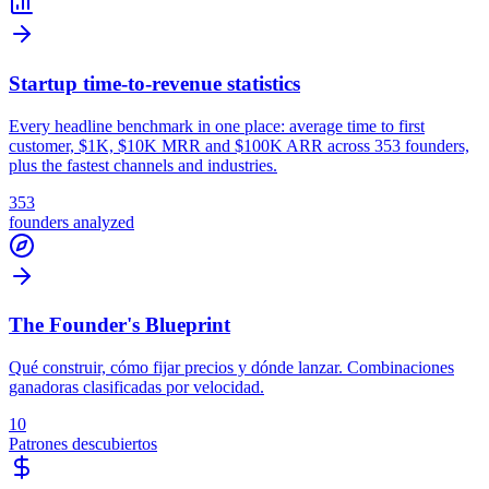
Startup time-to-revenue statistics
Every headline benchmark in one place: average time to first
customer, $1K, $10K MRR and $100K ARR across 353 founders,
plus the fastest channels and industries.
353
founders analyzed
The Founder's Blueprint
Qué construir, cómo fijar precios y dónde lanzar. Combinaciones
ganadoras clasificadas por velocidad.
10
Patrones descubiertos